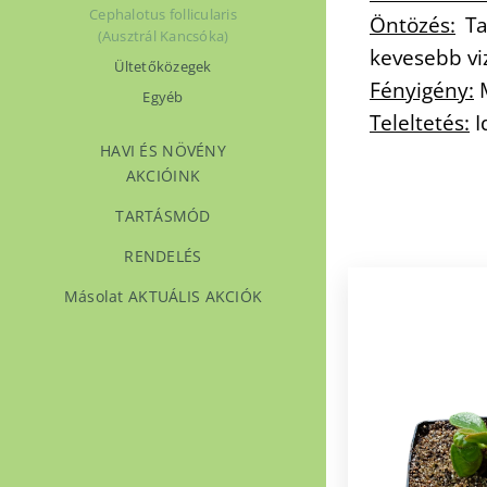
Cephalotus follicularis
Öntözés:
Ta
(Ausztrál Kancsóka)
kevesebb vi
Ültetőközegek
Fényigény:
M
Egyéb
Teleltetés:
I
HAVI ÉS NÖVÉNY
AKCIÓINK
TARTÁSMÓD
RENDELÉS
Másolat AKTUÁLIS AKCIÓK