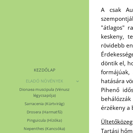
A csak Aus
szempontjáb
"átlagos" r
keskeny, t
rövidebb en
Érdekessége
döntik el, h
KEZDŐLAP
formájúak,
hatására vö
ELADÓ NÖVÉNYEK
Pihenő idős
Dionaea muscipula (Vénusz
légycsapója)
behálózzák 
Sarracenia (Kürtvirág)
érzékeny a 
Drosera (Harmatfű)
Pinguicula (Hízóka)
Ültetőközeg
Nepenthes (Kancsóka)
Tartási hőm