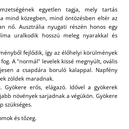
mzetségének egyetlen tagja, mely tartás
sa mind közegben, mind öntözésben eltér az
an nő. Ausztrália nyugati részén honos egy
klíma uralkodik hosszú meleg nyarakkal és
ményből fejlődik, így az élőhelyi körülmények
 fog. A "normál" levelek kissé megnyúlt, ovális
ljesen a csapdára boruló kalappal. Napfény
lek zöldek maradnak.
. Gyökere erős, elágazó. Idővel a gyökerek
 újabb növények sarjadnak a végükön. Gyökere
pp szükséges.
omok és tőzeg.