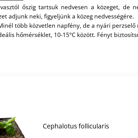
vasztól őszig tartsuk nedvesen a közeget, de n
zet adjunk neki, figyeljünk a közeg nedvességére.
inél több közvetlen napfény, de a nyári perzselő 
deális hőmérséklet, 10-15°C között. Fényt biztosíts
Cephalotus follicularis