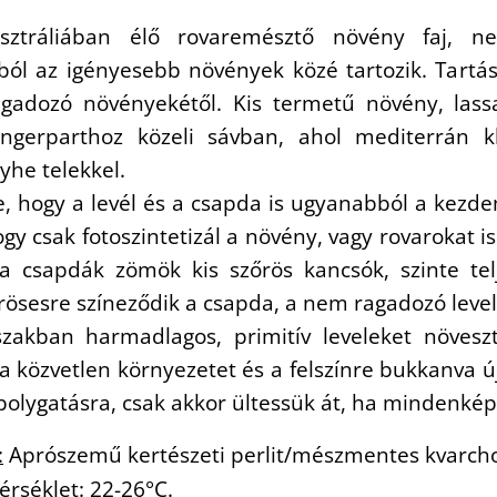
ztráliában élő rovaremésztő növény faj, ne
ól az igényesebb növények közé tartozik. Tartá
agadozó növényekétől. Kis termetű növény, lass
engerparthoz közeli sávban, ahol mediterrán 
yhe telekkel.
, hogy a levél és a csapda is ugyanabból a kezde
ogy csak fotoszintetizál a növény, vagy rovarokat is
 a csapdák zömök kis szőrös kancsók, szinte te
rösesre színeződik a csapda, a nem ragadozó leve
zakban harmadlagos, primitív leveleket növeszt
a közvetlen környezetet és a felszínre bukkanva
bolygatásra, csak akkor ültessük át, ha mindenké
:
Aprószemű kertészeti perlit/mészmentes kvarch
érséklet:
22-26
°C.